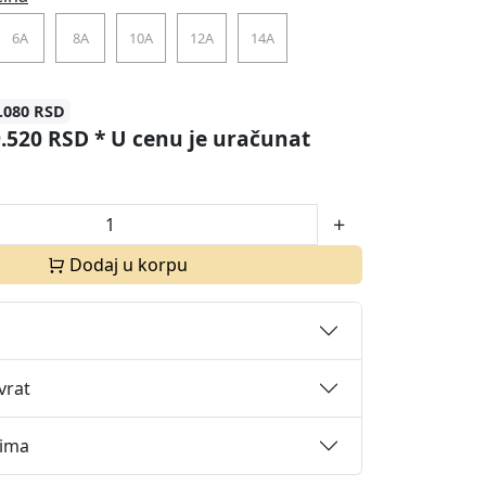
6A
8A
10A
12A
14A
.080 RSD
9.520 RSD
* U cenu je uračunat
Dodaj u korpu
vrat
cima