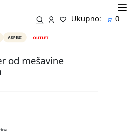
Ukupno:
0
ASPESI
OUTLET
r od mešavine
a
čina