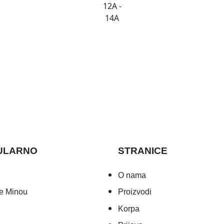
12A
-
14A
ULARNO
STRANICE
O nama
e Minou
Proizvodi
Korpa