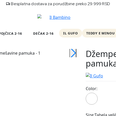
Besplatna dostava za porudžbine preko 29.999 RSD
IL GUFO
TEDDY E MINOU
VOJČICA 2-16
DEČAK 2-16
Džempe
Outlet
pamuk
Color:
444
Size:
Tabela veli