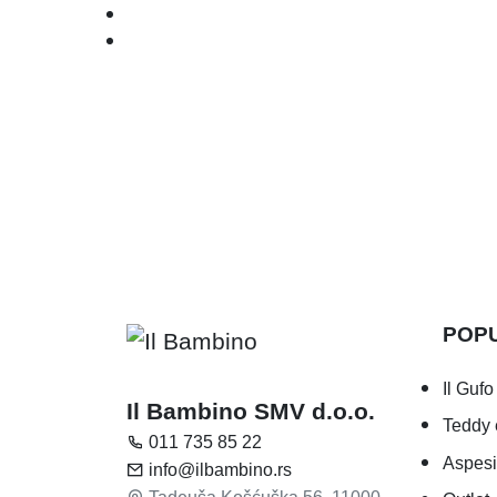
POP
Il Gufo
Il Bambino SMV d.o.o.
Teddy 
011 735 85 22
Aspesi
info@ilbambino.rs