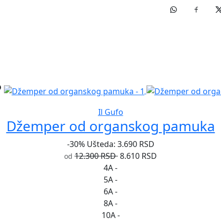
Il Gufo
Džemper od organskog pamuka
-30%
Ušteda: 3.690 RSD
12.300 RSD
8.610 RSD
od
4A
-
5A
-
6A
-
8A
-
10A
-