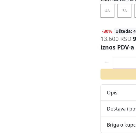
4A
5A
-30%
Ušteda: 4
13.600 RSD
iznos PDV-a
Opis
Dostava i po
Briga o kup