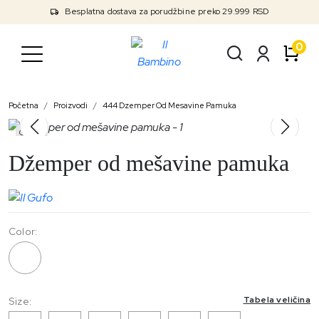
Besplatna dostava za porudžbine preko 29.999 RSD
0
Početna
Proizvodi
444 Dzemper Od Mesavine Pamuka
Outlet
Džemper od mešavine pamuka
Color:
444
Tabela veličina
Size: