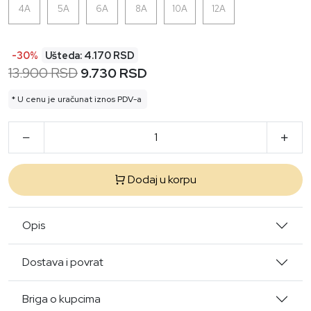
4A
5A
6A
8A
10A
12A
-30%
Ušteda: 4.170 RSD
13.900 RSD
9.730 RSD
* U cenu je uračunat iznos PDV-a
Dodaj u korpu
Opis
Dostava i povrat
Briga o kupcima