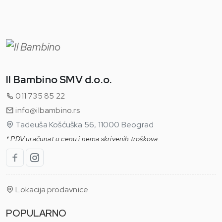
Il Bambino SMV d.o.o.
011 735 85 22
info@ilbambino.rs
Tadeuša Košćuška 56, 11000 Beograd
* PDV uračunat u cenu i nema skrivenih troškova.
Lokacija prodavnice
POPULARNO