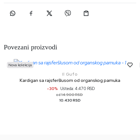
Povezani proizvodi
Nova kolekcija
Il Gufo
Kardigan sa rajsferšlusom od organskog pamuka
-30%
Ušteda: 4.470 RSD
14.900 RSD
od
10.430 RSD