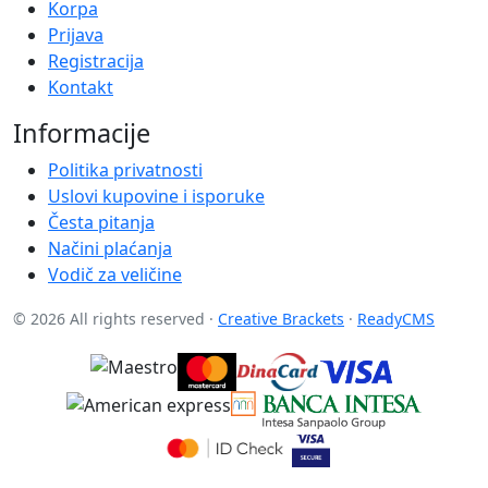
Korpa
Prijava
Registracija
Kontakt
Informacije
Politika privatnosti
Uslovi kupovine i isporuke
Česta pitanja
Načini plaćanja
Vodič za veličine
© 2026 All rights reserved ·
Creative Brackets
·
ReadyCMS