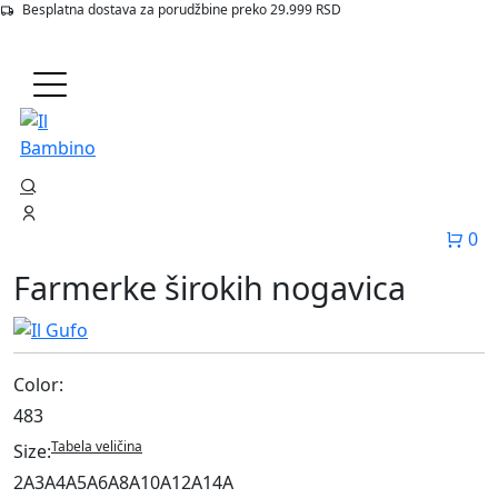
Besplatna dostava za porudžbine preko 29.999 RSD
Početna
Proizvodi
483 Farmerke Sirokih Nogavica
0
Farmerke širokih nogavica
Color:
483
Tabela veličina
Size:
2A
3A
4A
5A
6A
8A
10A
12A
14A