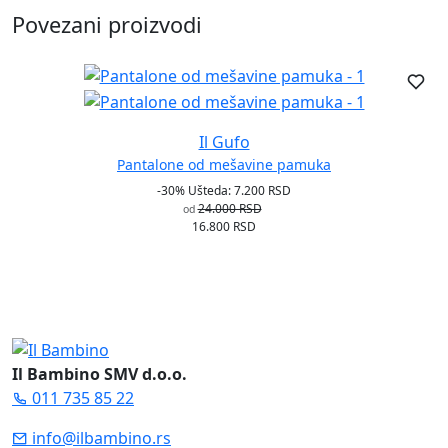
Povezani proizvodi
Il Gufo
Pantalone od mešavine pamuka
-30%
Ušteda: 7.200 RSD
24.000 RSD
od
16.800 RSD
Il Bambino SMV d.o.o.
011 735 85 22
info@ilbambino.rs