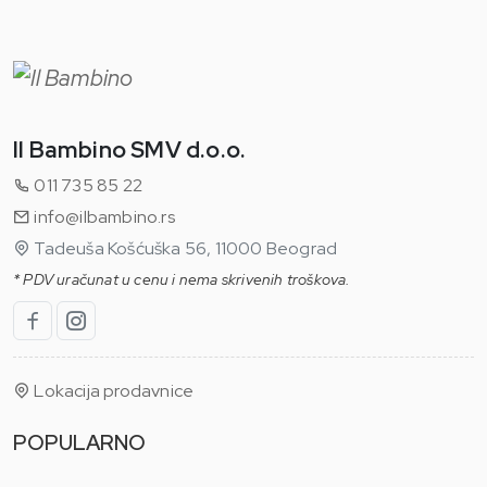
Il Bambino SMV d.o.o.
011 735 85 22
info@ilbambino.rs
Tadeuša Košćuška 56, 11000 Beograd
* PDV uračunat u cenu i nema skrivenih troškova.
Lokacija prodavnice
POPULARNO