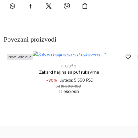
Povezani proizvodi
Nova kolekcija
Il Gufo
Žakard haljina sa puf rukavima
-30%
Ušteda: 5.550 RSD
18.500 RSD
od
12.950 RSD