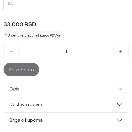
6A
33.000 RSD
* U cenu je uračunat iznos PDV-a
Rasprodato
Opis
Dostava i povrat
Briga o kupcima