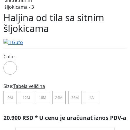
Haljina od tila sa sitnim
šljokicama
Color:
100
Size:
Tabela veličina
9M
12M
18M
24M
36M
4A
20.900 RSD
* U cenu je uračunat iznos PDV-a