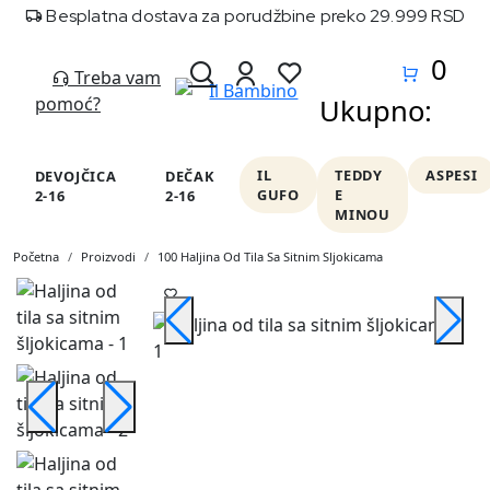
Besplatna dostava za porudžbine preko 29.999 RSD
0
Treba vam
pomoć?
Ukupno:
IL
TEDDY
ASPESI
DEVOJČICA
DEČAK
GUFO
E
2-16
2-16
MINOU
Početna
Proizvodi
100 Haljina Od Tila Sa Sitnim Sljokicama