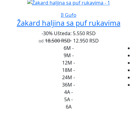
Il Gufo
Žakard haljina sa puf rukavima
-30%
Ušteda: 5.550 RSD
18.500 RSD
12.950 RSD
od
6M
-
9M
-
12M
-
18M
-
24M
-
36M
-
4A
-
5A
-
6A