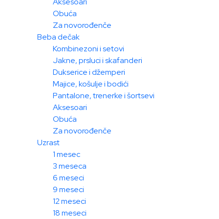
Aksesoari
Obuća
Za novorođenče
Beba dečak
Kombinezoni i setovi
Jakne, prsluci i skafanderi
Dukserice i džemperi
Majice, košulje i bodići
Pantalone, trenerke i šortsevi
Aksesoari
Obuća
Za novorođenče
Uzrast
1 mesec
3 meseca
6 meseci
9 meseci
12 meseci
18 meseci