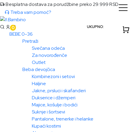
Besplatna dostava za porudžbine preko 29.999 RSD
Treba vam pomoć?
UKUPNO:
0
BEBE 0-36
Pretraži
Svečana odeća
Za novorođenče
Outlet
Beba devojčica
Kombinezoni i setovi
Haljine
Jakne, prsluci i skafanderi
Dukserice i džemperi
Majice, košulje i bodići
Suknje i šortsevi
Pantalone, trenerke i helanke
Kupaći kostimi