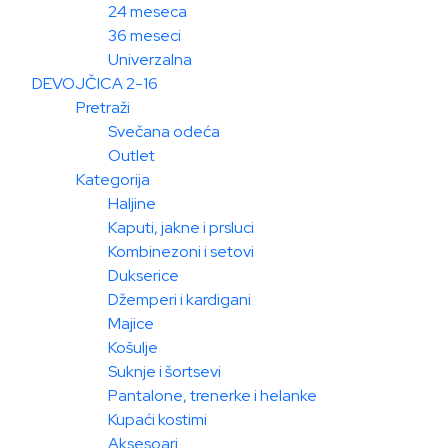
24 meseca
36 meseci
Univerzalna
DEVOJČICA 2-16
Pretraži
Svečana odeća
Outlet
Kategorija
Haljine
Kaputi, jakne i prsluci
Kombinezoni i setovi
Dukserice
Džemperi i kardigani
Majice
Košulje
Suknje i šortsevi
Pantalone, trenerke i helanke
Kupaći kostimi
Aksesoari