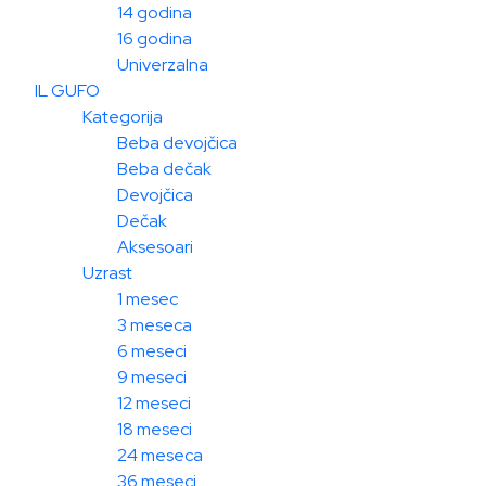
14 godina
16 godina
Univerzalna
IL GUFO
Kategorija
Beba devojčica
Beba dečak
Devojčica
Dečak
Aksesoari
Uzrast
1 mesec
3 meseca
6 meseci
9 meseci
12 meseci
18 meseci
24 meseca
36 meseci