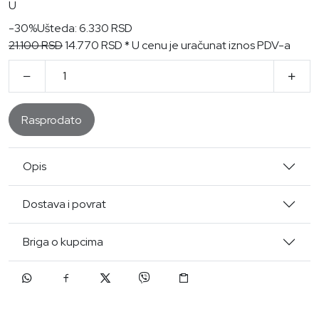
U
-30%
Ušteda: 6.330 RSD
21.100 RSD
14.770 RSD
* U cenu je uračunat iznos PDV-a
Rasprodato
Opis
Dostava i povrat
Briga o kupcima