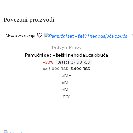
Povezani proizvodi
Nova kolekcija
Teddy e Minou
Pamučni set - šešir i nehodajuća obuća
-30%
Ušteda: 2.400 RSD
8.000 RSD
5.600 RSD
od
3M
-
6M
-
9M
-
12M