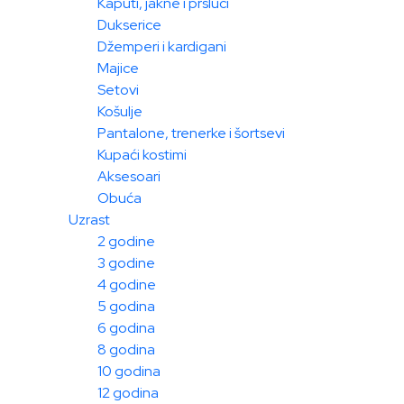
Kaputi, jakne i prsluci
Dukserice
Džemperi i kardigani
Majice
Setovi
Košulje
Pantalone, trenerke i šortsevi
Kupaći kostimi
Aksesoari
Obuća
Uzrast
2 godine
3 godine
4 godine
5 godina
6 godina
8 godina
10 godina
12 godina