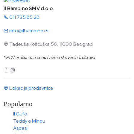
Il Bambino SMV d.o.o.
011 735 85 22
info@ilbambino.rs
Tadeuša Košćuška 56, 11000 Beograd
* PDV uračunat u cenu i nema skrivenih troškova.
Lokacija prodavnice
Popularno
Il Gufo
Teddy e Minou
Aspesi