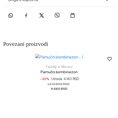
Povezani proizvodi
Teddy e Minou
Pamučni kombinezon
-30%
Ušteda: 4.140 RSD
13.800 RSD
od
9.660 RSD