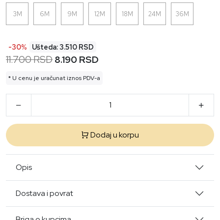
3M
6M
9M
12M
18M
24M
36M
-30%
Ušteda: 3.510 RSD
11.700 RSD
8.190 RSD
* U cenu je uračunat iznos PDV-a
Dodaj u korpu
Opis
Dostava i povrat
Briga o kupcima