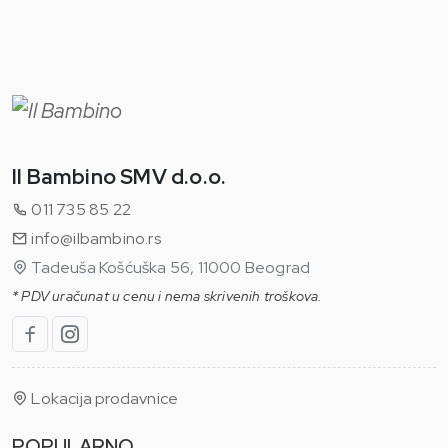
Il Bambino SMV d.o.o.
011 735 85 22
info@ilbambino.rs
Tadeuša Košćuška 56, 11000 Beograd
* PDV uračunat u cenu i nema skrivenih troškova.
Lokacija prodavnice
POPULARNO