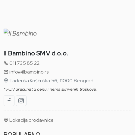
Il Bambino SMV d.o.o.
011 735 85 22
info@ilbambino.rs
Tadeuša Košćuška 56, 11000 Beograd
* PDV uračunat u cenu i nema skrivenih troškova.
Lokacija prodavnice
POPULARNO