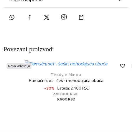
Povezani proizvodi
Nova kolekcija
Teddy e Minou
Pamučni set - šešir i nehodajuća obuća
-30%
Ušteda: 2.400 RSD
8.000 RSD
od
5.600 RSD