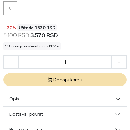
U
-30%
Ušteda: 1.530 RSD
5.100 RSD
3.570 RSD
* U cenu je uračunat iznos PDV-a
Dodaj u korpu
Opis
Dostava i povrat
Briga o kupcima