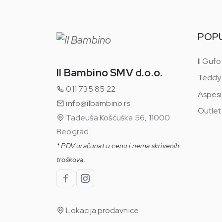
POP
Il Gufo
Il Bambino SMV d.o.o.
Teddy
011 735 85 22
Aspesi
info@ilbambino.rs
Outlet
Tadeuša Košćuška 56, 11000
Beograd
* PDV uračunat u cenu i nema skrivenih
troškova.
Lokacija prodavnice