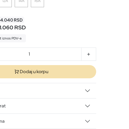
12A
14A
16A
 14.040 RSD
1.060 RSD
t iznos PDV-a
Dodaj u korpu
rat
ima