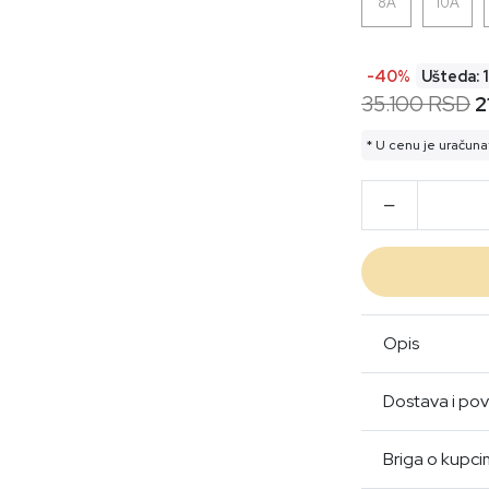
8A
10A
-40%
Ušteda:
35.100 RSD
2
* U cenu je uračuna
Opis
Dostava i pov
Briga o kupc