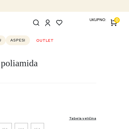
UKUPNO:
0
U
ASPESI
OUTLET
 poliamida
Outlet
Tabela veličina