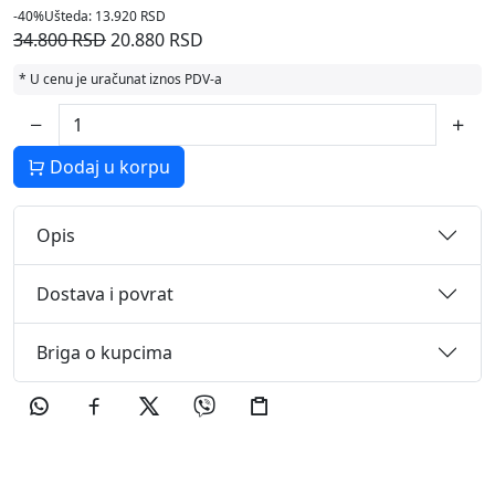
-40%
Ušteda: 13.920 RSD
34.800 RSD
20.880 RSD
* U cenu je uračunat iznos PDV-a
Dodaj u korpu
Opis
Dostava i povrat
Briga o kupcima