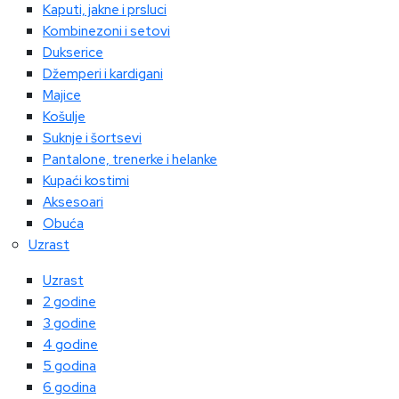
Kaputi, jakne i prsluci
Kombinezoni i setovi
Dukserice
Džemperi i kardigani
Majice
Košulje
Suknje i šortsevi
Pantalone, trenerke i helanke
Kupaći kostimi
Aksesoari
Obuća
Uzrast
Uzrast
2 godine
3 godine
4 godine
5 godina
6 godina