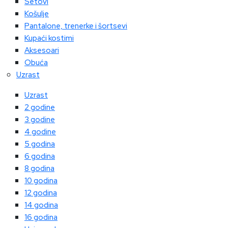
Setovi
Košulje
Pantalone, trenerke i šortsevi
Kupaći kostimi
Aksesoari
Obuća
Uzrast
Uzrast
2 godine
3 godine
4 godine
5 godina
6 godina
8 godina
10 godina
12 godina
14 godina
16 godina