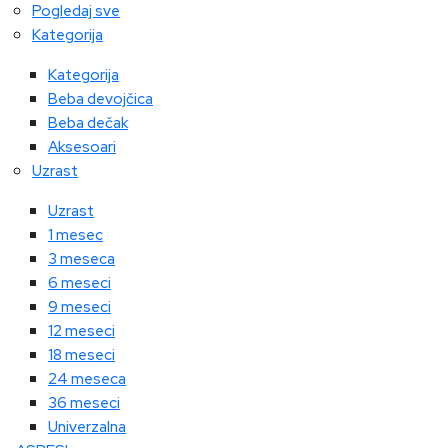
Pogledaj sve
Kategorija
Kategorija
Beba devojčica
Beba dečak
Aksesoari
Uzrast
Uzrast
1 mesec
3 meseca
6 meseci
9 meseci
12 meseci
18 meseci
24 meseca
36 meseci
Univerzalna