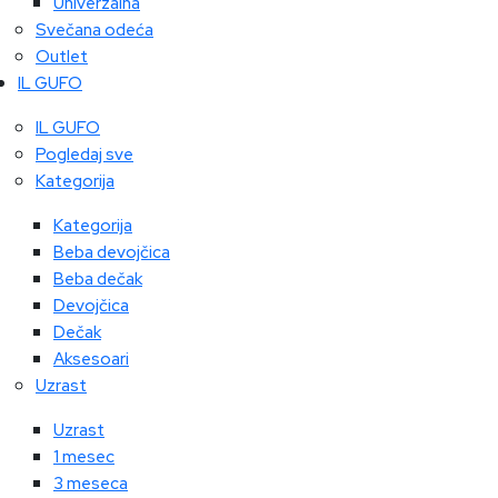
Univerzalna
Svečana odeća
Outlet
IL GUFO
IL GUFO
Pogledaj sve
Kategorija
Kategorija
Beba devojčica
Beba dečak
Devojčica
Dečak
Aksesoari
Uzrast
Uzrast
1 mesec
3 meseca