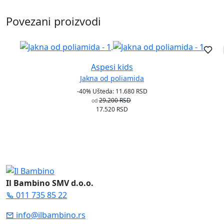
Povezani proizvodi
Aspesi kids
Jakna od poliamida
-40%
Ušteda: 11.680 RSD
29.200 RSD
od
17.520 RSD
Il Bambino SMV d.o.o.
011 735 85 22
info@ilbambino.rs