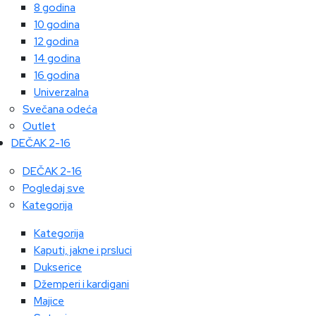
8 godina
10 godina
12 godina
14 godina
16 godina
Univerzalna
Svečana odeća
Outlet
DEČAK 2-16
DEČAK 2-16
Pogledaj sve
Kategorija
Kategorija
Kaputi, jakne i prsluci
Dukserice
Džemperi i kardigani
Majice