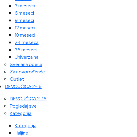
3 meseca
6 meseci
9 meseci
12 meseci
18 meseci
24 meseca
36 meseci
Univerzalna
Svečana odeća
Za novorođenče
Outlet
DEVOJČICA 2-16
DEVOJČICA 2-16
Pogledaj sve
Kategorija
Kategorija
Haljine