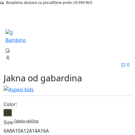
Besplatna dostava za porudžbine preko 29.999 RSD
Početna
Proizvodi
548 Jakna Od Gabardina
Outlet
0
Jakna od gabardina
Color:
548
Tabela veličina
Size:
6A
8A
10A
12A
14A
16A