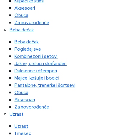
Kupaći kostimi
Aksesoari
Obuća
Za novorođenče
Beba dečak
Beba dečak
Pogledaj sve
Kombinezoni i setovi
Jakne, prsluci i skafanderi
Dukserice i džemperi
Majice, košulje i bodići
Pantalone, trenerke i šortsevi
Obuća
Aksesoari
Za novorođenče
Uzrast
Uzrast
1 mesec