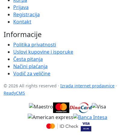
Prijava
Registracija
Kontakt
Informacije
Politika privatnosti
Uslovi kupovine i isporuke
Česta pitanja
Načini plaćanja
Vodič za veličine
© 2026 All rights reserved ·
Izrada internet prodavnice
·
ReadyCMS