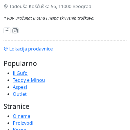
Tadeuša Košćuška 56, 11000 Beograd
* PDV uračunat u cenu i nema skrivenih troškova.
Lokacija prodavnice
Popularno
Il Gufo
Teddy e Minou
Aspesi
Outlet
Stranice
O nama
Proizvodi
Korpa