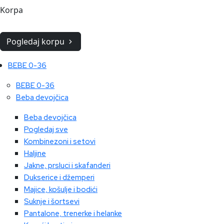
Korpa
Pogledaj korpu
BEBE 0-36
BEBE 0-36
Beba devojčica
Beba devojčica
Pogledaj sve
Kombinezoni i setovi
Haljine
Jakne, prsluci i skafanderi
Dukserice i džemperi
Majice, košulje i bodići
Suknje i šortsevi
Pantalone, trenerke i helanke