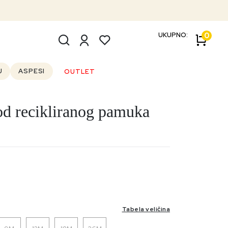
UKUPNO:
0
U
ASPESI
OUTLET
od recikliranog pamuka
Outlet
Tabela veličina