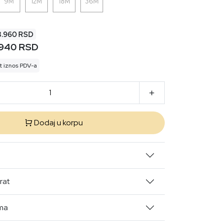
9M
12M
18M
36M
3.960 RSD
.940 RSD
t iznos PDV-a
Dodaj u korpu
rat
ima