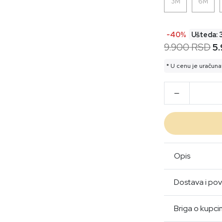
3M
6M
-40%
Ušteda: 
9.900 RSD
5
* U cenu je uračuna
Opis
Dostava i pov
Briga o kupc