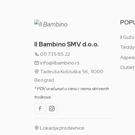
POP
Il Gufo
Il Bambino SMV d.o.o.
Teddy
011 735 85 22
Aspesi
info@ilbambino.rs
Outlet
Tadeuša Košćuška 56, 11000
Beograd
* PDV uračunat u cenu i nema skrivenih
troškova.
Lokacija prodavnice