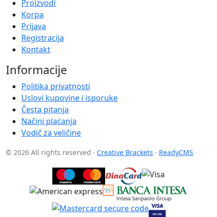
Proizvodi
Korpa
Prijava
Registracija
Kontakt
Informacije
Politika privatnosti
Uslovi kupovine i isporuke
Česta pitanja
Načini plaćanja
Vodič za veličine
© 2026 All rights reserved ·
Creative Brackets
·
ReadyCMS