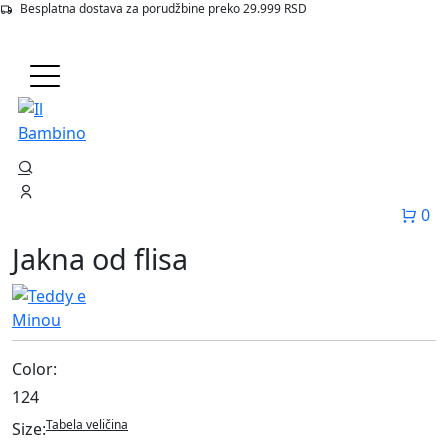
Besplatna dostava za porudžbine preko 29.999 RSD
Početna
Proizvodi
124 Jakna Od Flisa
0
Jakna od flisa
Color:
124
Tabela veličina
Size: