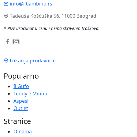
info@ilbambino.rs
Tadeuša Košćuška 56, 11000 Beograd
* PDV uračunat u cenu i nema skrivenih troškova.
Lokacija prodavnice
Popularno
Il Gufo
Teddy e Minou
Aspesi
Outlet
Stranice
O nama