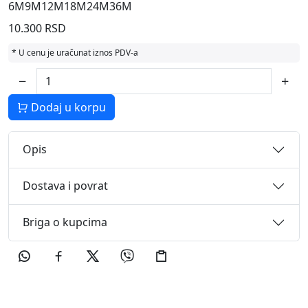
6M
9M
12M
18M
24M
36M
10.300 RSD
* U cenu je uračunat iznos PDV-a
Dodaj u korpu
Opis
Dostava i povrat
Briga o kupcima