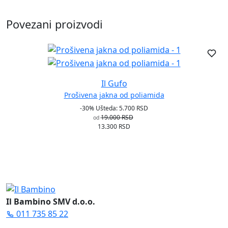
Povezani proizvodi
Il Gufo
Prošivena jakna od poliamida
-30%
Ušteda: 5.700 RSD
19.000 RSD
od
13.300 RSD
Il Bambino SMV d.o.o.
011 735 85 22