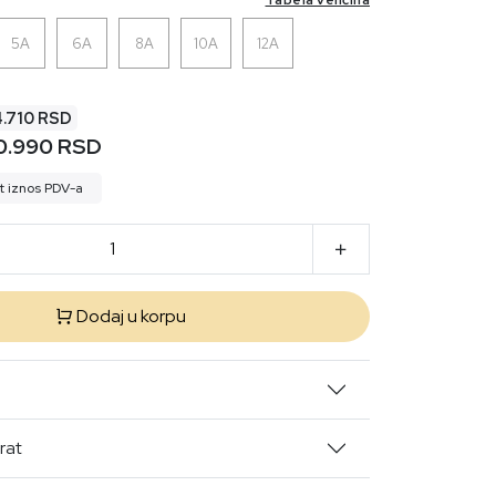
5A
6A
8A
10A
12A
4.710 RSD
0.990 RSD
t iznos PDV-a
Dodaj u korpu
rat