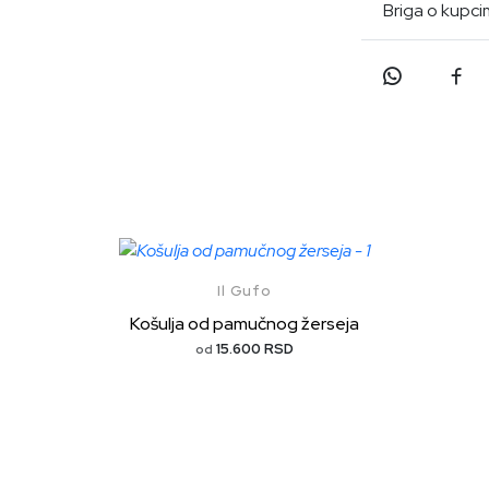
Briga o kupc
Il Gufo
Košulja od pamučnog žerseja
15.600 RSD
od