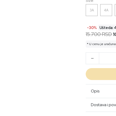
Size:
3A
4A
-30%
Ušteda: 
15.700 RSD
1
* U cenu je uračuna
Opis
Dostava i pov