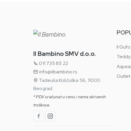
POP
Il Gufo
Il Bambino SMV d.o.o.
Teddy
011 735 85 22
Aspesi
info@ilbambino.rs
Outlet
Tadeuša Košćuška 56, 11000
Beograd
* PDV uračunat u cenu i nema skrivenih
troškova.