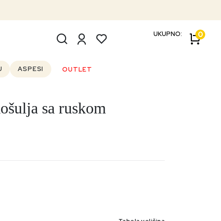
UKUPNO:
0
U
ASPESI
OUTLET
ošulja sa ruskom
Tabela veličina