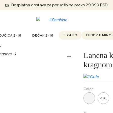
Besplatna dostava za porudžbine preko 29.999 RSD
IL GUFO
TEDDY E MINO
JČICA 2-16
DEČAK 2-16
m
Lanena k
kragnom
Color:
010
420