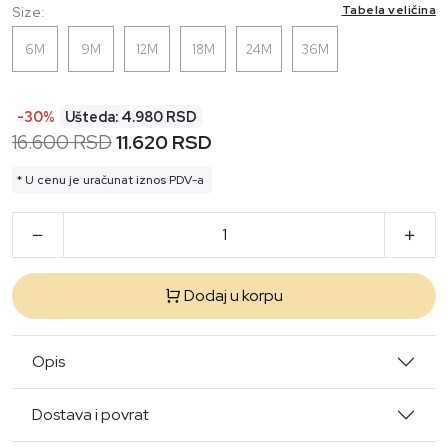
Tabela veličina
Size:
6M
9M
12M
18M
24M
36M
-30%
Ušteda: 4.980 RSD
16.600 RSD
11.620 RSD
* U cenu je uračunat iznos PDV-a
Dodaj u korpu
Opis
Dostava i povrat