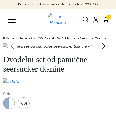
Besplatna dostava za porudžbine preko 29.999 RSD
0
Početna
Proizvodi
4301 Dvodelni Set Od Pamucne Seersucker Tkanine
Dvodelni set od pamučne
seersucker tkanine
Color:
4301
1601