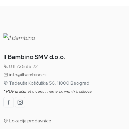
Il Bambino SMV d.o.o.
011 735 85 22
info@ilbambino.rs
Tadeuša Košćuška 56, 11000 Beograd
* PDV uračunat u cenu i nema skrivenih troškova.
Lokacija prodavnice