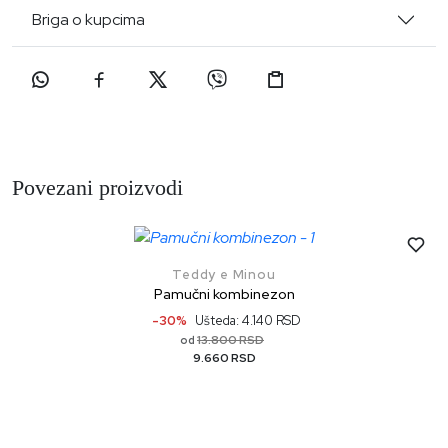
Briga o kupcima
Povezani proizvodi
Teddy e Minou
Pamučni kombinezon
-30%
Ušteda: 4.140 RSD
13.800 RSD
od
9.660 RSD