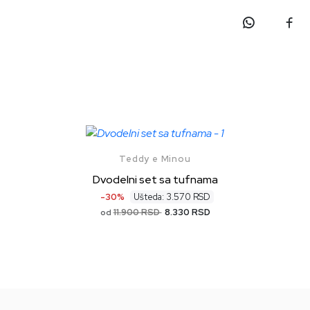
Teddy e Minou
Dvodelni set sa tufnama
-30%
Ušteda: 3.570 RSD
11.900 RSD
8.330 RSD
od