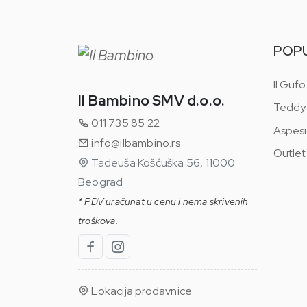
POP
Il Gufo
Il Bambino SMV d.o.o.
Teddy
011 735 85 22
Aspesi
info@ilbambino.rs
Outlet
Tadeuša Košćuška 56, 11000
Beograd
* PDV uračunat u cenu i nema skrivenih
troškova.
Lokacija prodavnice