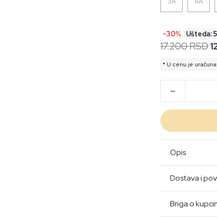
3A
4A
-30%
Ušteda: 
17.200 RSD
1
* U cenu je uračuna
Opis
Dostava i pov
Briga o kupc