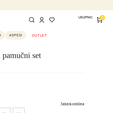
UKUPNO:
0
U
ASPESI
OUTLET
 pamučni set
Tabela veličina