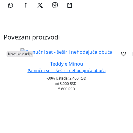
Povezani proizvodi
Nova kolekcija
Teddy e Minou
Pamučni set - šešir i nehodajuća obuća
-30%
Ušteda: 2.400 RSD
8.000 RSD
od
5.600 RSD