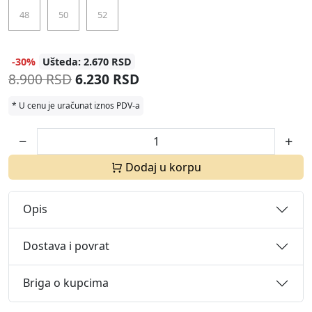
48
50
52
-30%
Ušteda: 2.670 RSD
8.900 RSD
6.230 RSD
* U cenu je uračunat iznos PDV-a
Dodaj u korpu
Opis
Dostava i povrat
Briga o kupcima