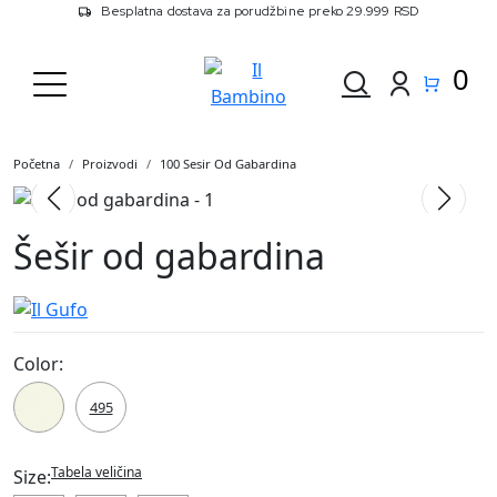
Besplatna dostava za porudžbine preko 29.999 RSD
0
Početna
Proizvodi
100 Sesir Od Gabardina
Šešir od gabardina
Color:
100
495
Tabela veličina
Size: