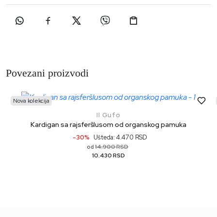
Povezani proizvodi
Nova kolekcija
Il Gufo
Kardigan sa rajsferšlusom od organskog pamuka
-30%
Ušteda: 4.470 RSD
14.900 RSD
od
10.430 RSD