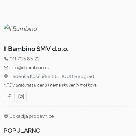
Il Bambino SMV d.o.o.
011 735 85 22
info@ilbambino.rs
Tadeuša Košćuška 56, 11000 Beograd
* PDV uračunat u cenu i nema skrivenih troškova.
Lokacija prodavnice
POPULARNO