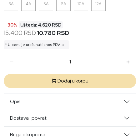
3A
4A
5A
6A
10A
12A
-30%
Ušteda: 4.620 RSD
15.400 RSD
10.780 RSD
* U cenu je uračunat iznos PDV-a
Dodaj u korpu
Opis
Dostava i povrat
Briga o kupcima