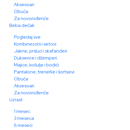
Aksesoari
Obuća
Za novorođenče
Beba dečak
Pogledaj sve
Kombinezoni i setovi
Jakne, prsluci i skafanderi
Dukserice i džemperi
Majice, košulje i bodići
Pantalone, trenerke i šortsevi
Obuća
Aksesoari
Za novorođenče
Uzrast
1 mesec
3 meseca
6 meseci