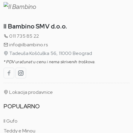
Il Bambino SMV d.o.o.
011 735 85 22
info@ilbambino.rs
Tadeuša Košćuška 56, 11000 Beograd
* PDV uračunat u cenu i nema skrivenih troškova.
Lokacija prodavnice
POPULARNO
Il Gufo
Teddy e Minou