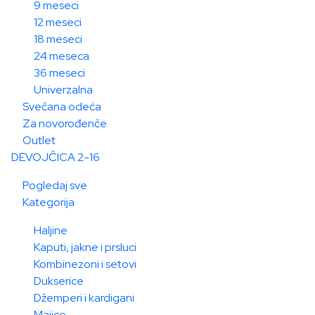
9 meseci
12 meseci
18 meseci
24 meseca
36 meseci
Univerzalna
Svečana odeća
Za novorođenče
Outlet
DEVOJČICA 2-16
Pogledaj sve
Kategorija
Haljine
Kaputi, jakne i prsluci
Kombinezoni i setovi
Dukserice
Džemperi i kardigani
Majice