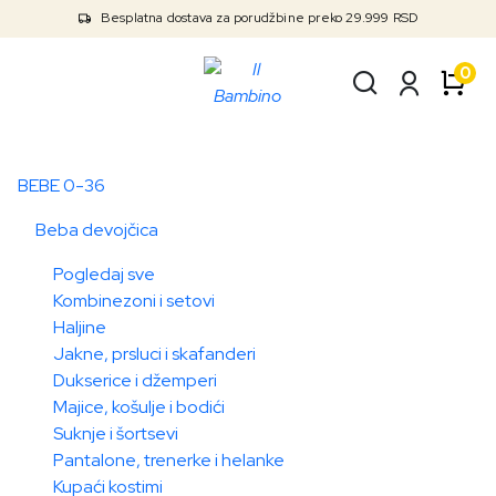
Besplatna dostava za porudžbine preko 29.999 RSD
0
BEBE 0-36
Beba devojčica
Pogledaj sve
Kombinezoni i setovi
Haljine
Jakne, prsluci i skafanderi
Dukserice i džemperi
Majice, košulje i bodići
Suknje i šortsevi
Pantalone, trenerke i helanke
Kupaći kostimi