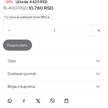
-30%
Ušteda: 4.620 RSD
15.400 RSD
10.780 RSD
* U cenu je uračunat iznos PDV-a
Rasprodato
Opis
Dostava i povrat
Briga o kupcima