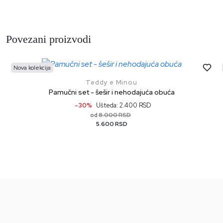
Povezani proizvodi
Nova kolekcija
Teddy e Minou
Pamučni set - šešir i nehodajuća obuća
-30%
Ušteda: 2.400 RSD
8.000 RSD
od
5.600 RSD