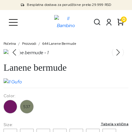
Besplatna dostava za porudžbine preko 29.999 RSD
0
Početna
Proizvodi
644 Lanene Bermude
Lanene bermude
Color:
644
537
Tabela veličina
Size: