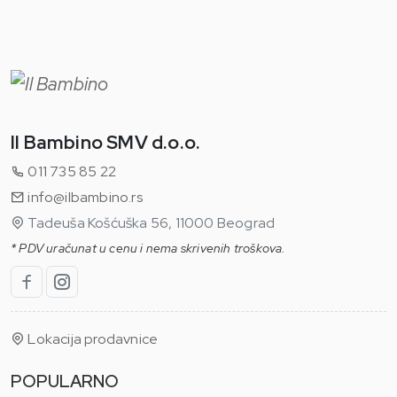
Il Bambino SMV d.o.o.
011 735 85 22
info@ilbambino.rs
Tadeuša Košćuška 56, 11000 Beograd
* PDV uračunat u cenu i nema skrivenih troškova.
Lokacija prodavnice
POPULARNO