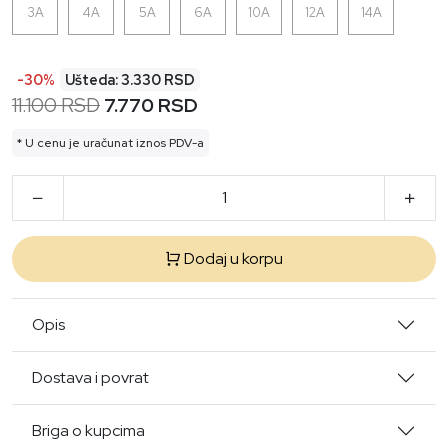
3A
4A
5A
6A
10A
12A
14A
-30%
Ušteda: 3.330 RSD
11.100 RSD
7.770 RSD
* U cenu je uračunat iznos PDV-a
Dodaj u korpu
Opis
Dostava i povrat
Briga o kupcima