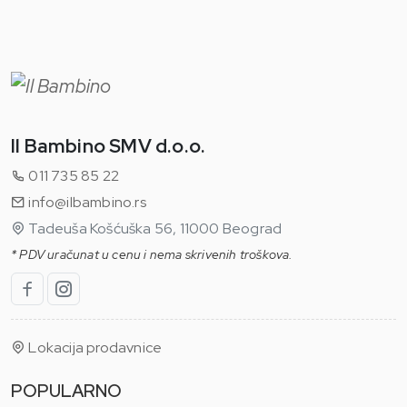
Il Bambino SMV d.o.o.
011 735 85 22
info@ilbambino.rs
Tadeuša Košćuška 56, 11000 Beograd
* PDV uračunat u cenu i nema skrivenih troškova.
Lokacija prodavnice
POPULARNO