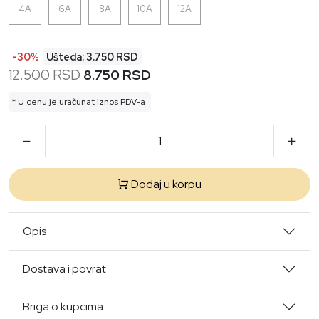
4A
6A
8A
10A
12A
-30%
Ušteda: 3.750 RSD
12.500 RSD
8.750 RSD
* U cenu je uračunat iznos PDV-a
Dodaj u korpu
Opis
Dostava i povrat
Briga o kupcima