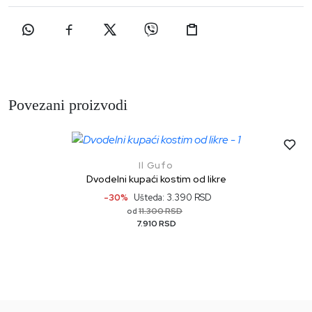
Povezani proizvodi
Il Gufo
Dvodelni kupaći kostim od likre
-30%
Ušteda: 3.390 RSD
11.300 RSD
od
7.910 RSD