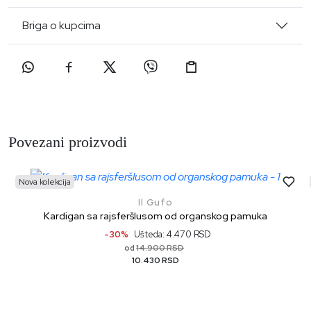
Briga o kupcima
Povezani proizvodi
Nova kolekcija
Il Gufo
Kardigan sa rajsferšlusom od organskog pamuka
-30%
Ušteda: 4.470 RSD
14.900 RSD
od
10.430 RSD