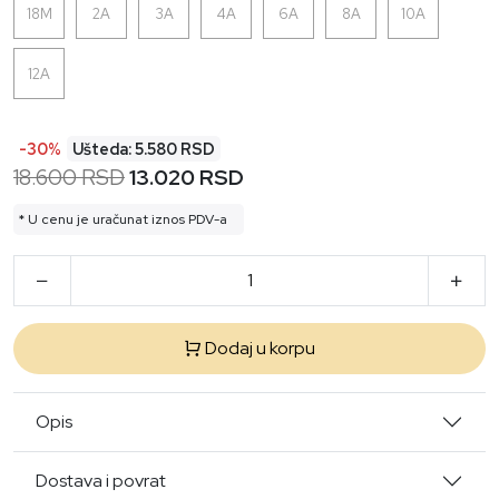
18M
2A
3A
4A
6A
8A
10A
12A
-30%
Ušteda: 5.580 RSD
18.600 RSD
13.020 RSD
* U cenu je uračunat iznos PDV-a
Dodaj u korpu
Opis
Dostava i povrat