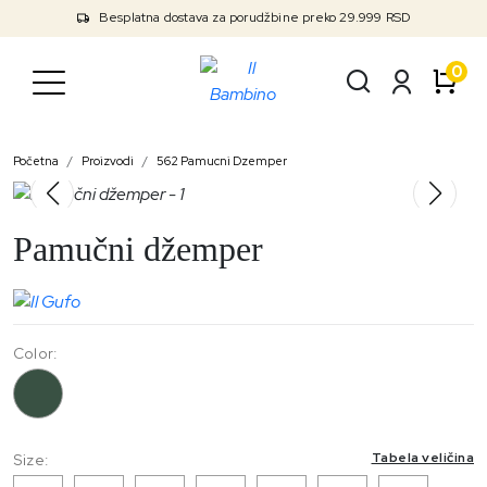
Besplatna dostava za porudžbine preko 29.999 RSD
0
Početna
Proizvodi
562 Pamucni Dzemper
Pamučni džemper
Color:
562
Tabela veličina
Size: