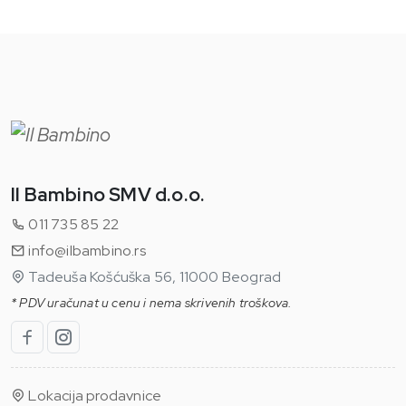
Il Bambino SMV d.o.o.
011 735 85 22
info@ilbambino.rs
Tadeuša Košćuška 56, 11000 Beograd
* PDV uračunat u cenu i nema skrivenih troškova.
Lokacija prodavnice