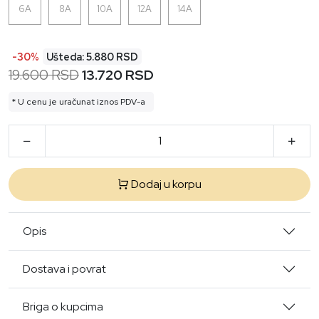
6A
8A
10A
12A
14A
-30%
Ušteda: 5.880 RSD
19.600 RSD
13.720 RSD
* U cenu je uračunat iznos PDV-a
Dodaj u korpu
Opis
Dostava i povrat
Briga o kupcima