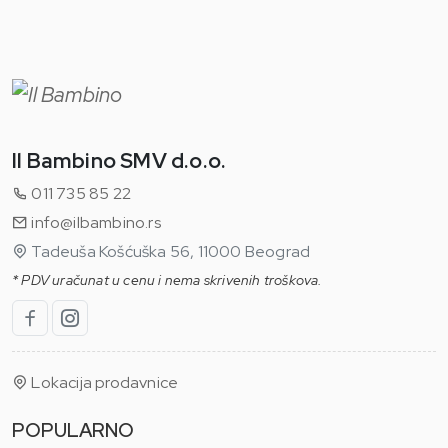
Il Bambino SMV d.o.o.
011 735 85 22
info@ilbambino.rs
Tadeuša Košćuška 56, 11000 Beograd
* PDV uračunat u cenu i nema skrivenih troškova.
Lokacija prodavnice
POPULARNO