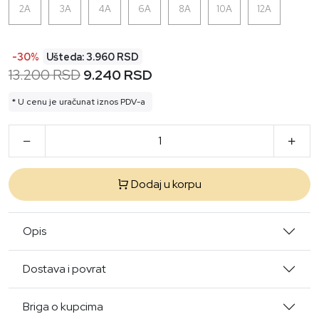
2A
3A
4A
6A
8A
10A
12A
-30%
Ušteda: 3.960 RSD
13.200 RSD
9.240 RSD
* U cenu je uračunat iznos PDV-a
Dodaj u korpu
Opis
Dostava i povrat
Briga o kupcima