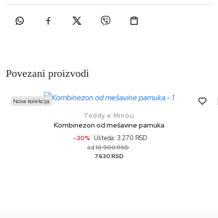
Povezani proizvodi
Nova kolekcija
Teddy e Minou
Kombinezon od mešavine pamuka
-30%
Ušteda: 3.270 RSD
10.900 RSD
od
7.630 RSD