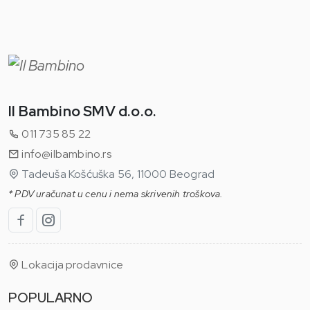
Il Bambino SMV d.o.o.
011 735 85 22
info@ilbambino.rs
Tadeuša Košćuška 56, 11000 Beograd
* PDV uračunat u cenu i nema skrivenih troškova.
Lokacija prodavnice
POPULARNO