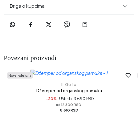
Briga o kupcima
Povezani proizvodi
Nova kolekcija
Il Gufo
Džemper od organskog pamuka
-30%
Ušteda: 3.690 RSD
12.300 RSD
od
8.610 RSD