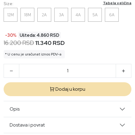
Tabela veličina
Size:
12M
18M
2A
3A
4A
5A
6A
-30%
Ušteda: 4.860 RSD
16.200 RSD
11.340 RSD
* U cenu je uračunat iznos PDV-a
Dodaj u korpu
Opis
Dostava i povrat