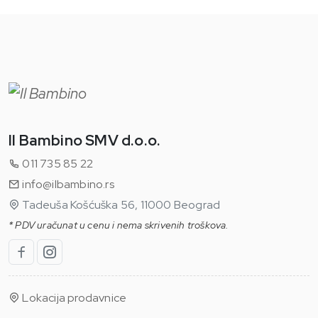
Il Bambino SMV d.o.o.
011 735 85 22
info@ilbambino.rs
Tadeuša Košćuška 56, 11000 Beograd
* PDV uračunat u cenu i nema skrivenih troškova.
Lokacija prodavnice