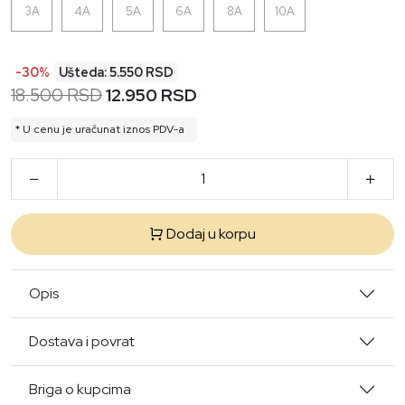
3A
4A
5A
6A
8A
10A
-30%
Ušteda: 5.550 RSD
18.500 RSD
12.950 RSD
* U cenu je uračunat iznos PDV-a
Dodaj u korpu
Opis
Dostava i povrat
Briga o kupcima