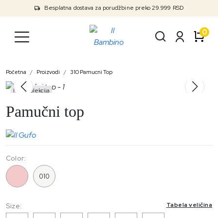
Besplatna dostava za porudžbine preko 29.999 RSD
0
Početna
Proizvodi
310 Pamucni Top
Nova kolekcija
Pamučni top
Color:
310
010
Tabela veličina
Size: