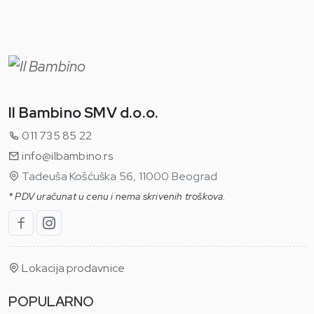
Il Bambino SMV d.o.o.
011 735 85 22
info@ilbambino.rs
Tadeuša Košćuška 56, 11000 Beograd
* PDV uračunat u cenu i nema skrivenih troškova.
Lokacija prodavnice
POPULARNO