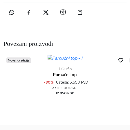
Povezani proizvodi
Nova kolekcija
Il Gufo
Pamučni top
-30%
Ušteda: 5.550 RSD
18.500 RSD
od
12.950 RSD