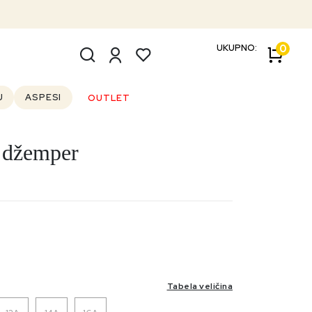
UKUPNO:
0
U
ASPESI
OUTLET
 džemper
Tabela veličina