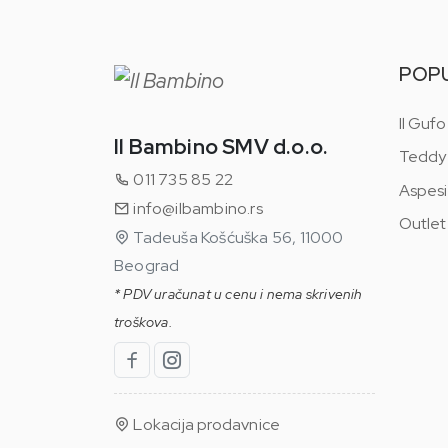
POP
Il Gufo
Il Bambino SMV d.o.o.
Teddy
011 735 85 22
Aspesi
info@ilbambino.rs
Outlet
Tadeuša Košćuška 56, 11000
Beograd
* PDV uračunat u cenu i nema skrivenih
troškova.
Lokacija prodavnice