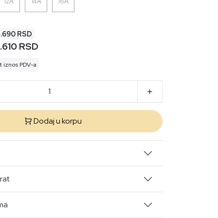
12A
14A
16A
3.690 RSD
.610 RSD
t iznos PDV-a
Dodaj u korpu
rat
ima