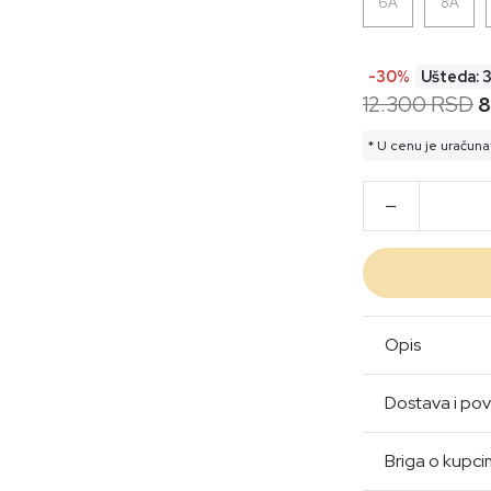
6A
8A
-30%
Ušteda: 
12.300 RSD
8
* U cenu je uračuna
Opis
Dostava i pov
Briga o kupc