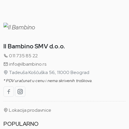
Il Bambino SMV d.o.o.
011 735 85 22
info@ilbambino.rs
Tadeuša Košćuška 56, 11000 Beograd
* PDV uračunat u cenu i nema skrivenih troškova.
Lokacija prodavnice
POPULARNO