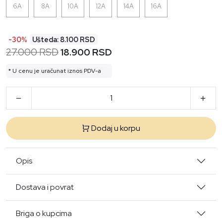
6A
8A
10A
12A
14A
16A
-30%
Ušteda: 8.100 RSD
27.000 RSD
18.900 RSD
* U cenu je uračunat iznos PDV-a
Dodaj u korpu
Opis
Dostava i povrat
Briga o kupcima