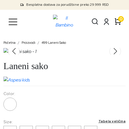
Besplatna dostava za porudžbine preko 29.999 RSD
0
Početna
Proizvodi
499 Laneni Sako
Laneni sako
Color:
499
Tabela veličina
Size: