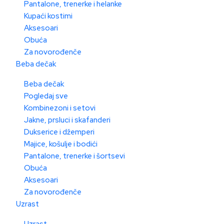
Pantalone, trenerke i helanke
Kupaći kostimi
Aksesoari
Obuća
Za novorođenče
Beba dečak
Beba dečak
Pogledaj sve
Kombinezoni i setovi
Jakne, prsluci i skafanderi
Dukserice i džemperi
Majice, košulje i bodići
Pantalone, trenerke i šortsevi
Obuća
Aksesoari
Za novorođenče
Uzrast
Uzrast