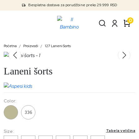
Besplatna dostava za porudžbine preko 29.999 RSD
0
Početna
Proizvodi
127 Laneni Sorts
Laneni šorts
Color:
127
336
Tabela veličina
Size: