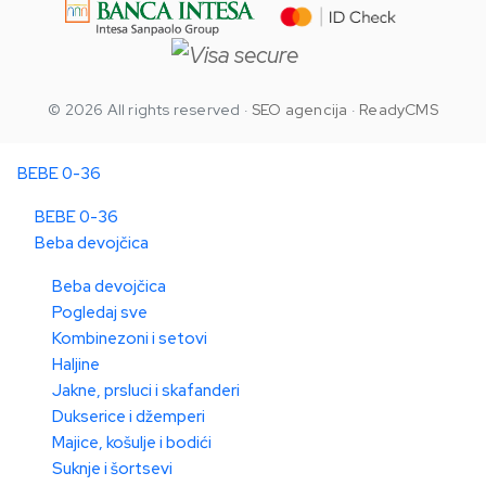
© 2026 All rights reserved ·
SEO agencija
·
ReadyCMS
BEBE 0-36
BEBE 0-36
Beba devojčica
Beba devojčica
Pogledaj sve
Kombinezoni i setovi
Haljine
Jakne, prsluci i skafanderi
Dukserice i džemperi
Majice, košulje i bodići
Suknje i šortsevi