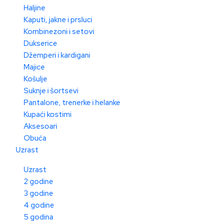
Haljine
Kaputi, jakne i prsluci
Kombinezoni i setovi
Dukserice
Džemperi i kardigani
Majice
Košulje
Suknje i šortsevi
Pantalone, trenerke i helanke
Kupaći kostimi
Aksesoari
Obuća
Uzrast
Uzrast
2 godine
3 godine
4 godine
5 godina