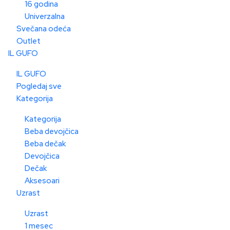
16 godina
Univerzalna
Svečana odeća
Outlet
IL GUFO
IL GUFO
Pogledaj sve
Kategorija
Kategorija
Beba devojčica
Beba dečak
Devojčica
Dečak
Aksesoari
Uzrast
Uzrast
1 mesec