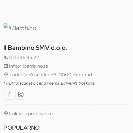
Il Bambino SMV d.o.o.
011 735 85 22
info@ilbambino.rs
Tadeuša Košćuška 56, 11000 Beograd
* PDV uračunat u cenu i nema skrivenih troškova.
Lokacija prodavnice
POPULARNO