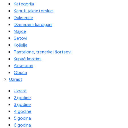
Kategorija
Kaputi, jakne i prsluci
Dukserice
Džemperi i kardigani
Majice
Setovi
Košulje
Pantalone, trenerke i šortsevi
Kupaći kostimi
Aksesoari
Obuća
Uzrast
Uzrast
2 godine
3 godine
4 godine
5 godina
6 godina