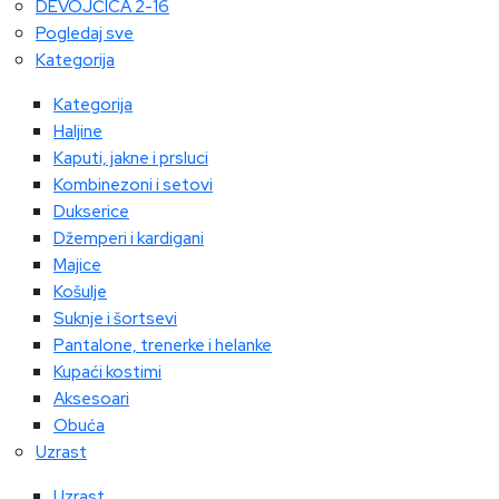
DEVOJČICA 2-16
Pogledaj sve
Kategorija
Kategorija
Haljine
Kaputi, jakne i prsluci
Kombinezoni i setovi
Dukserice
Džemperi i kardigani
Majice
Košulje
Suknje i šortsevi
Pantalone, trenerke i helanke
Kupaći kostimi
Aksesoari
Obuća
Uzrast
Uzrast