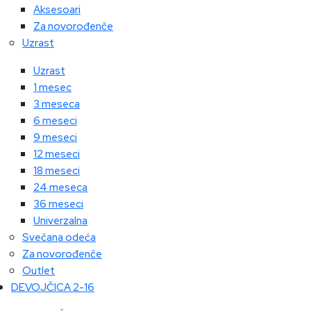
Aksesoari
Za novorođenče
Uzrast
Uzrast
1 mesec
3 meseca
6 meseci
9 meseci
12 meseci
18 meseci
24 meseca
36 meseci
Univerzalna
Svečana odeća
Za novorođenče
Outlet
DEVOJČICA 2-16