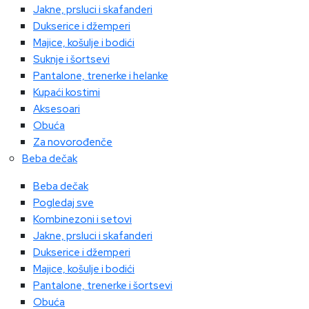
Jakne, prsluci i skafanderi
Dukserice i džemperi
Majice, košulje i bodići
Suknje i šortsevi
Pantalone, trenerke i helanke
Kupaći kostimi
Aksesoari
Obuća
Za novorođenče
Beba dečak
Beba dečak
Pogledaj sve
Kombinezoni i setovi
Jakne, prsluci i skafanderi
Dukserice i džemperi
Majice, košulje i bodići
Pantalone, trenerke i šortsevi
Obuća