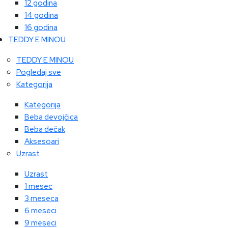
12 godina
14 godina
16 godina
TEDDY E MINOU
TEDDY E MINOU
Pogledaj sve
Kategorija
Kategorija
Beba devojčica
Beba dečak
Aksesoari
Uzrast
Uzrast
1 mesec
3 meseca
6 meseci
9 meseci