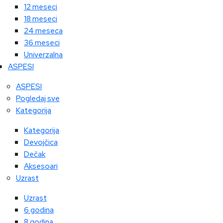
12 meseci
18 meseci
24 meseca
36 meseci
Univerzalna
ASPESI
ASPESI
Pogledaj sve
Kategorija
Kategorija
Devojčica
Dečak
Aksesoari
Uzrast
Uzrast
6 godina
8 godina