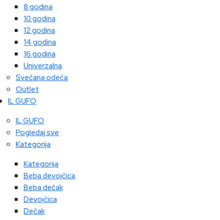
8 godina
10 godina
12 godina
14 godina
16 godina
Univerzalna
Svečana odeća
Outlet
IL GUFO
IL GUFO
Pogledaj sve
Kategorija
Kategorija
Beba devojčica
Beba dečak
Devojčica
Dečak