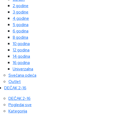
2 godine
3 godine
4 godine
5 godina
6 godina
8 godina
10 godina
12 godina
14 godina
16 godina
Univerzalna
Svečana odeća
Outlet
DEČAK 2-16
DEČAK 2-16
Pogledaj sve
Kategorija