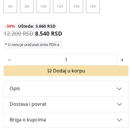
6A
8A
10A
12A
14A
16A
-30%
Ušteda: 3.660 RSD
12.200 RSD
8.540 RSD
* U cenu je uračunat iznos PDV-a
Dodaj u korpu
Opis
Dostava i povrat
Briga o kupcima