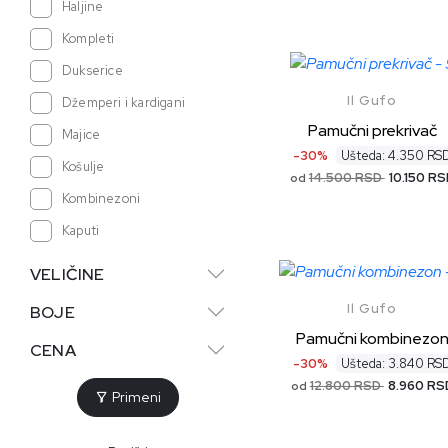
Haljine
Kompleti
Dukserice
Il Gufo
Džemperi i kardigani
Pamučni prekrivač
Majice
-30%
Ušteda: 4.350 RS
Košulje
14.500 RSD
10.150 R
od
Kombinezoni
Kaputi
Jakne
VELIČINE
Prsluci
Il Gufo
BOJE
Skafanderi
Pamučni kombinezo
CENA
Sakoi
-30%
Ušteda: 3.840 RS
12.800 RSD
8.960 RS
od
Bodići
Primeni
Donji deo trenerke