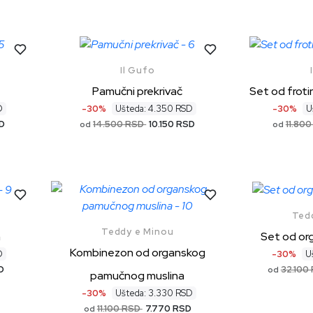
Il Gufo
Pamučni prekrivač
Set od frotir
D
-30%
Ušteda: 4.350 RSD
-30%
U
SD
14.500 RSD
10.150 RSD
11.80
od
od
Ted
Teddy e Minou
n
Set od o
Kombinezon od organskog
D
-30%
U
D
32.100
od
pamučnog muslina
-30%
Ušteda: 3.330 RSD
11.100 RSD
7.770 RSD
od