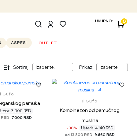
UKUPNO:
0
U
ASPESI
OUTLET
Sortiraj:
Prikaz:
Il Gufo
Il Gufo
 organskog pamuka
Kombinezon od pamučnog
šteda: 3.000 RSD
0 RSD
7.000 RSD
muslina
-30%
Ušteda: 4.140 RSD
13.800 RSD
9.660 RSD
od