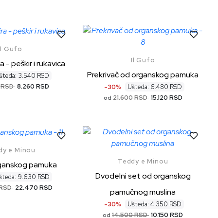
Il Gufo
Il Gufo
a - peškir i rukavica
Prekrivač od organskog pamuka
šteda: 3.540 RSD
0 RSD
8.260 RSD
-30%
Ušteda: 6.480 RSD
21.600 RSD
15.120 RSD
od
dy e Minou
Teddy e Minou
rganskog pamuka
Dvodelni set od organskog
šteda: 9.630 RSD
 RSD
22.470 RSD
pamučnog muslina
-30%
Ušteda: 4.350 RSD
14.500 RSD
10.150 RSD
od