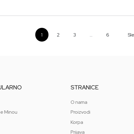
1
2
3
...
6
Sl
ULARNO
STRANICE
O nama
 e Minou
Proizvodi
Korpa
Prijava