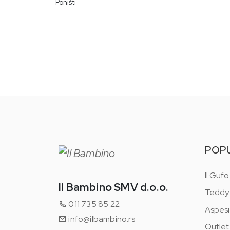
Poništi
Helanke
Suknje
Bermude i šortsevi
Rajfovi, šnalice i gumice
Toaletne vode
Torbice
Šeširi i kapice
Zimske kape i šalovi
Rukavice
POP
Hulahopke i čarape
Peškiri
Il Gufo
Posteljine i prekrivači
Il Bambino SMV d.o.o.
Teddy
Tešilice
011 735 85 22
Aspesi
Portikle
info@ilbambino.rs
Outlet