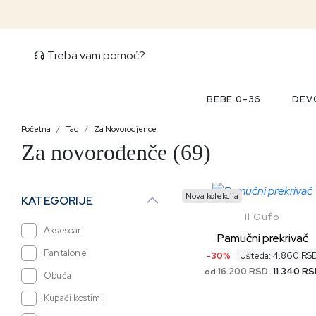
Treba vam pomoć?
BEBE 0-36
DEVO
Početna
Tag
Za Novorodjence
Za novorođenče (69)
Nova kolekcija
KATEGORIJE
Il Gufo
Aksesoari
Pamučni prekrivač
Pantalone
-30%
Ušteda: 4.860 RS
16.200 RSD
11.340 RS
od
Obuća
Kupaći kostimi