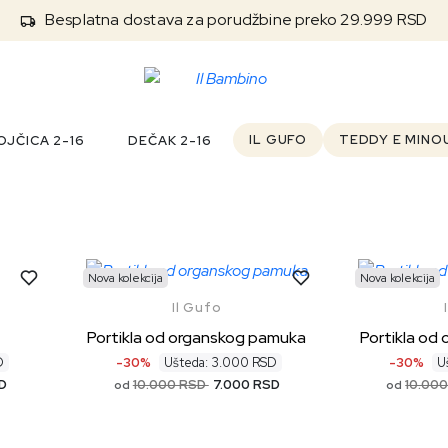
Besplatna dostava za porudžbine preko 29.999 RSD
IL GUFO
TEDDY E MINO
JČICA 2-16
DEČAK 2-16
Nova kolekcija
Nova kolekcija
Il Gufo
Portikla od organskog pamuka
Portikla od
D
-30%
Ušteda: 3.000 RSD
-30%
U
D
10.000 RSD
7.000 RSD
10.00
od
od