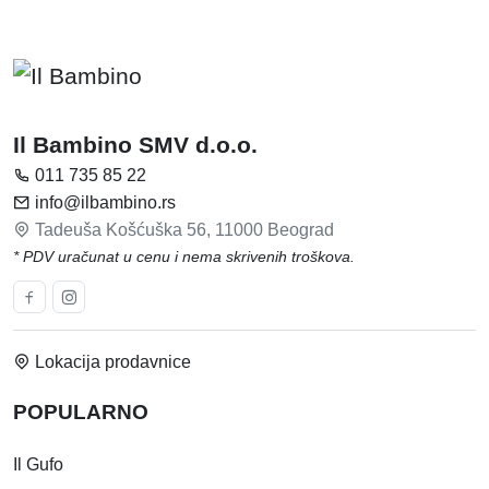
Il Bambino SMV d.o.o.
011 735 85 22
info@ilbambino.rs
Tadeuša Košćuška 56, 11000 Beograd
* PDV uračunat u cenu i nema skrivenih troškova.
Lokacija prodavnice
POPULARNO
Il Gufo