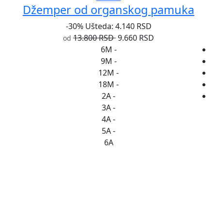
Džemper od organskog pamuka
-30%
Ušteda: 4.140 RSD
13.800 RSD
9.660 RSD
od
6M
-
9M
-
12M
-
18M
-
2A
-
3A
-
4A
-
5A
-
6A