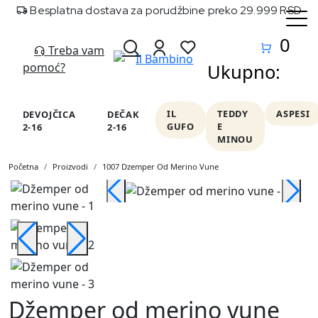
Besplatna dostava za porudžbine preko 29.999 RSD
0
Treba vam
pomoć?
Ukupno:
IL
TEDDY
ASPESI
DEVOJČICA
DEČAK
GUFO
E
2-16
2-16
MINOU
Početna
Proizvodi
1007 Dzemper Od Merino Vune
Džemper od merino vune