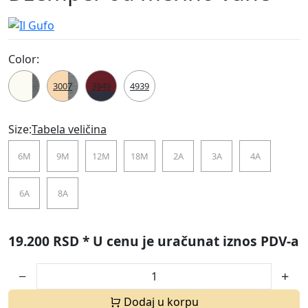
Color:
1007
3007
3949
4939
Size:
Tabela veličina
6M
9M
12M
18M
2A
3A
4A
6A
8A
19.200 RSD
* U cenu je uračunat iznos PDV-a
Dodaj u korpu