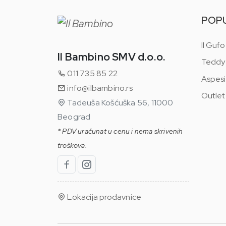
POP
Il Gufo
Il Bambino SMV d.o.o.
Teddy
011 735 85 22
Aspesi
info@ilbambino.rs
Outlet
Tadeuša Košćuška 56, 11000
Beograd
* PDV uračunat u cenu i nema skrivenih
troškova.
Lokacija prodavnice