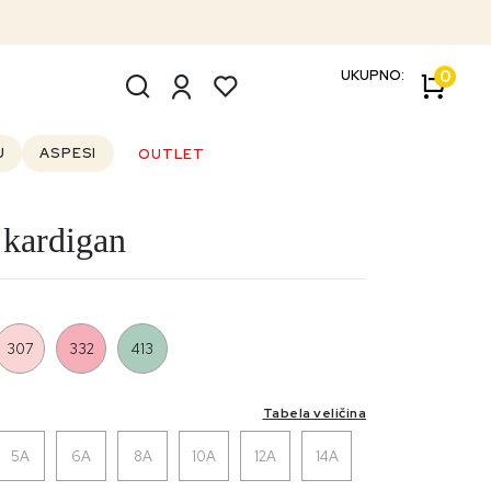
UKUPNO:
0
U
ASPESI
OUTLET
kardigan
307
332
413
Tabela veličina
5A
6A
8A
10A
12A
14A