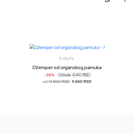
Il Gufo
Džemper od organskog pamuka
-30%
Ušteda: 4.140 RSD
13.800 RSD
9.660 RSD
od