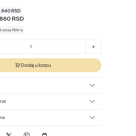
2.940 RSD
.860 RSD
t iznos PDV-a
Dodaj u korpu
rat
ima