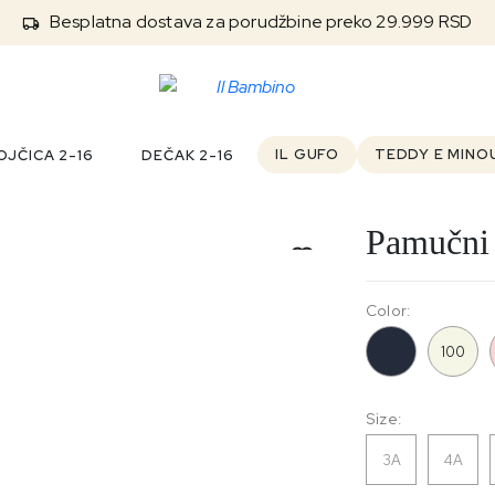
Besplatna dostava za porudžbine preko 29.999 RSD
IL GUFO
TEDDY E MINO
JČICA 2-16
DEČAK 2-16
Pamučni 
Color:
495
100
Size:
3A
4A