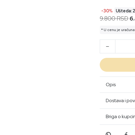
-30%
Ušteda: 
9.800 RSD
6
* U cenu je uračuna
Opis
Dostava i pov
Briga o kupc