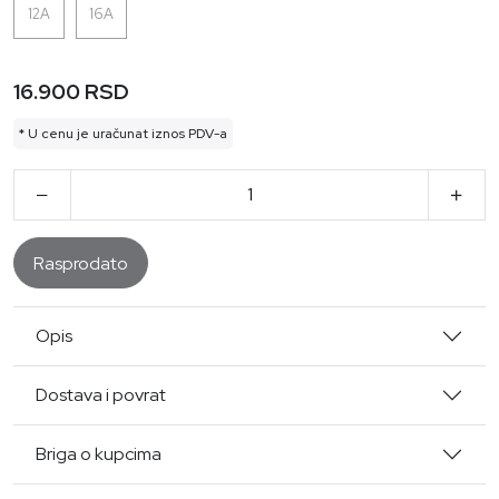
12A
16A
16.900 RSD
* U cenu je uračunat iznos PDV-a
Rasprodato
Opis
Dostava i povrat
Briga o kupcima