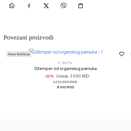
Povezani proizvodi
Nova kolekcija
Il Gufo
Džemper od organskog pamuka
-30%
Ušteda: 3.690 RSD
12.300 RSD
od
8.610 RSD