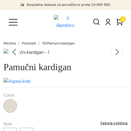
Besplatna dostava za porudžbine preko 29.999 RSD
0
Početna
Proizvodi
110 Pamucni Kardigan
Pamučni kardigan
Color:
110
Tabela veličina
Size: