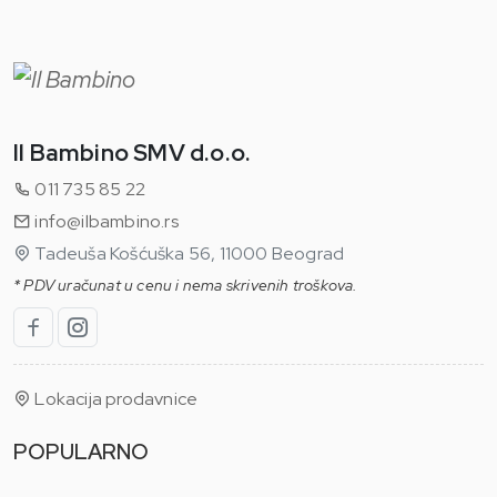
Il Bambino SMV d.o.o.
011 735 85 22
info@ilbambino.rs
Tadeuša Košćuška 56, 11000 Beograd
* PDV uračunat u cenu i nema skrivenih troškova.
Lokacija prodavnice
POPULARNO