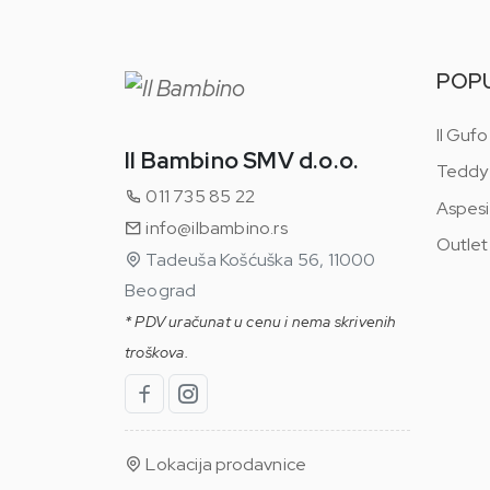
POP
Il Gufo
Il Bambino SMV d.o.o.
Teddy
011 735 85 22
Aspesi
info@ilbambino.rs
Outlet
Tadeuša Košćuška 56, 11000
Beograd
* PDV uračunat u cenu i nema skrivenih
troškova.
Lokacija prodavnice