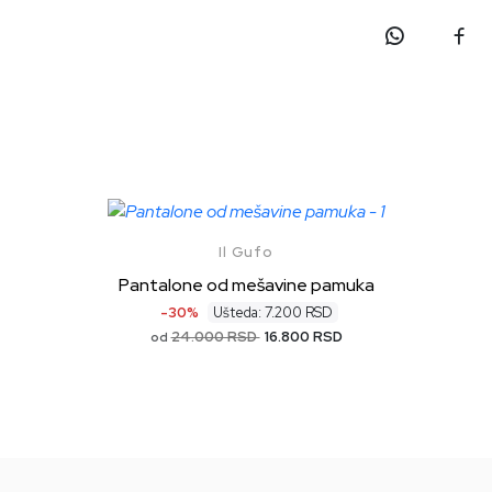
Il Gufo
Pantalone od mešavine pamuka
-30%
Ušteda: 7.200 RSD
24.000 RSD
16.800 RSD
od