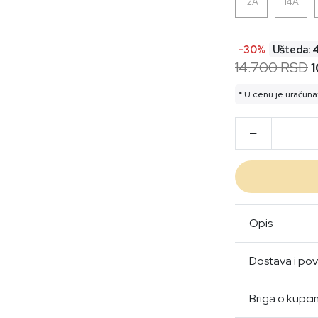
12A
14A
-30%
Ušteda: 
14.700 RSD
* U cenu je uračuna
Opis
Dostava i pov
Briga o kupc