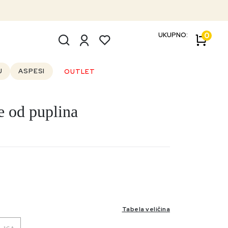
UKUPNO:
0
U
ASPESI
OUTLET
e od puplina
Tabela veličina