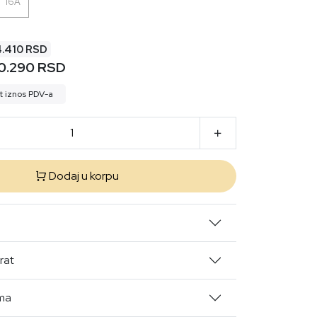
16A
4.410 RSD
10.290 RSD
t iznos PDV-a
Dodaj u korpu
rat
ima