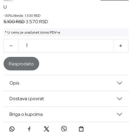
U
-30%
Ušteda: 1.530 RSD
5.100 RSD
3.570 RSD
* U cenu je uračunat iznos PDV-a
Rasprodato
Opis
Dostava i povrat
Briga o kupcima