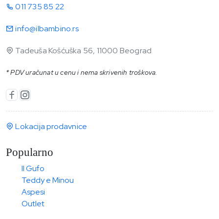
011 735 85 22
info@ilbambino.rs
Tadeuša Košćuška 56, 11000 Beograd
* PDV uračunat u cenu i nema skrivenih troškova.
Lokacija prodavnice
Popularno
Il Gufo
Teddy e Minou
Aspesi
Outlet