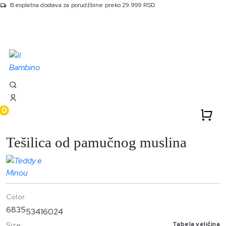
Besplatna dostava za porudžbine preko 29.999 RSD
Početna
Proizvodi
6835 Tesilica Od Pamucnog Muslina
0
Tešilica od pamučnog muslina
Color:
6835
5341
6024
Tabela veličina
Size: