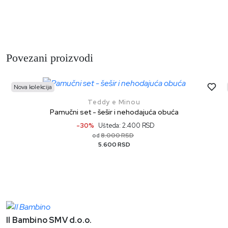
Povezani proizvodi
Nova kolekcija
Teddy e Minou
Pamučni set - šešir i nehodajuća obuća
-30%
Ušteda: 2.400 RSD
8.000 RSD
od
5.600 RSD
Il Bambino SMV d.o.o.