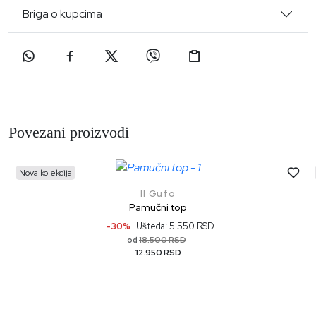
Briga o kupcima
Povezani proizvodi
Nova kolekcija
Il Gufo
Pamučni top
-30%
Ušteda: 5.550 RSD
18.500 RSD
od
12.950 RSD