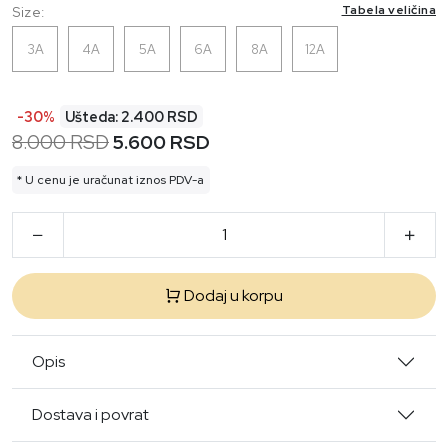
Tabela veličina
Size:
3A
4A
5A
6A
8A
12A
-30%
Ušteda: 2.400 RSD
8.000 RSD
5.600 RSD
* U cenu je uračunat iznos PDV-a
Dodaj u korpu
Opis
Dostava i povrat