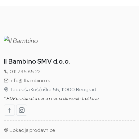
Il Bambino SMV d.o.o.
011 735 85 22
info@ilbambino.rs
Tadeuša Košćuška 56, 11000 Beograd
* PDV uračunat u cenu i nema skrivenih troškova.
Lokacija prodavnice