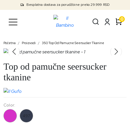
Besplatna dostava za porudžbine preko 29.999 RSD
0
Početna
Proizvodi
350 Top Od Pamucne Seersucker Tkanine
Top od pamučne seersucker
tkanine
Color:
350
497