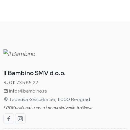
Il Bambino SMV d.o.o.
011 735 85 22
info@ilbambino.rs
Tadeuša Košćuška 56, 11000 Beograd
* PDV uračunat u cenu i nema skrivenih troškova.