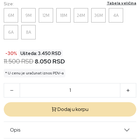
Tabela veličina
Size:
6M
9M
12M
18M
24M
36M
4A
6A
8A
-30%
Ušteda: 3.450 RSD
11.500 RSD
8.050 RSD
* U cenu je uračunat iznos PDV-a
Dodaj u korpu
Opis