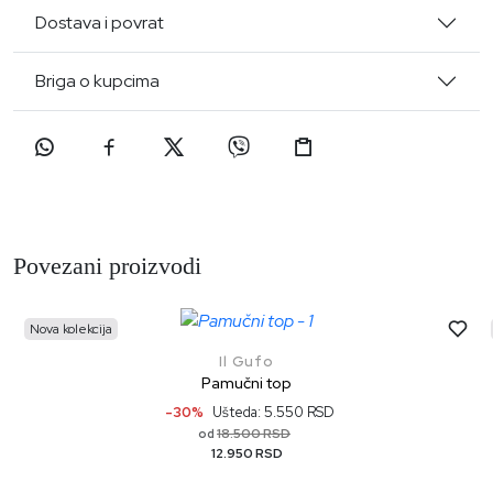
Dostava i povrat
Briga o kupcima
Povezani proizvodi
Nova kolekcija
Il Gufo
Pamučni top
-30%
Ušteda: 5.550 RSD
18.500 RSD
od
12.950 RSD