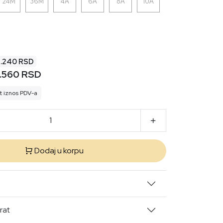
24M
36M
4A
6A
8A
10A
3.240 RSD
.560 RSD
t iznos PDV-a
Dodaj u korpu
rat