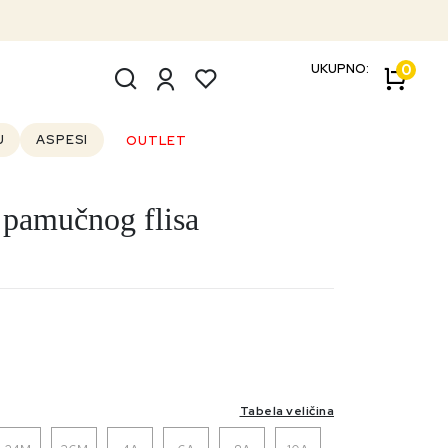
UKUPNO:
0
U
ASPESI
OUTLET
 pamučnog flisa
Tabela veličina