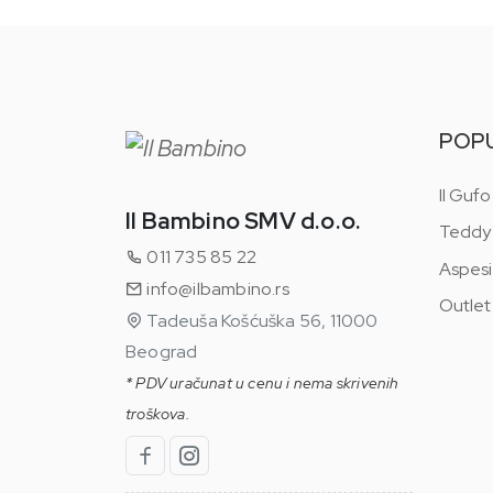
POP
Il Gufo
Il Bambino SMV d.o.o.
Teddy
011 735 85 22
Aspesi
info@ilbambino.rs
Outlet
Tadeuša Košćuška 56, 11000
Beograd
* PDV uračunat u cenu i nema skrivenih
troškova.