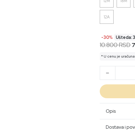
12M
18M
12A
-30%
Ušteda: 
10.800 RSD
7
* U cenu je uračuna
Opis
Dostava i pov