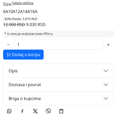
Tabela veličina
Size:
6A
10A
12A
14A
16A
-30%
Ušteda: 3.870 RSD
12.900 RSD
9.030 RSD
* U cenu je uračunat iznos PDV-a
Dodaj u korpu
Opis
Dostava i povrat
Briga o kupcima