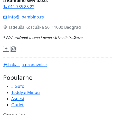
Il Bambino SMV d.o.o.
011 735 85 22
info@ilbambino.rs
Tadeuša Košćuška 56, 11000 Beograd
* PDV uračunat u cenu i nema skrivenih troškova.
Lokacija prodavnice
Popularno
Il Gufo
Teddy e Minou
Aspesi
Outlet