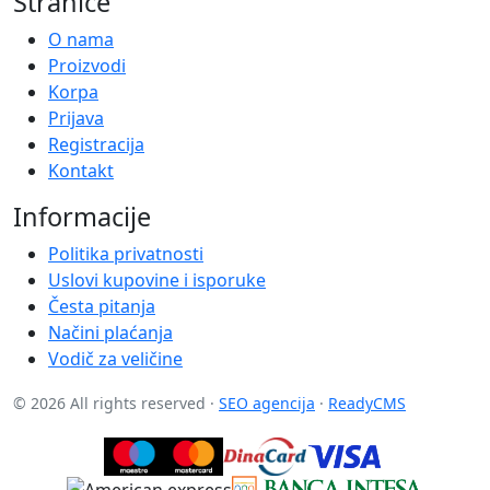
Stranice
O nama
Proizvodi
Korpa
Prijava
Registracija
Kontakt
Informacije
Politika privatnosti
Uslovi kupovine i isporuke
Česta pitanja
Načini plaćanja
Vodič za veličine
© 2026 All rights reserved ·
SEO agencija
·
ReadyCMS