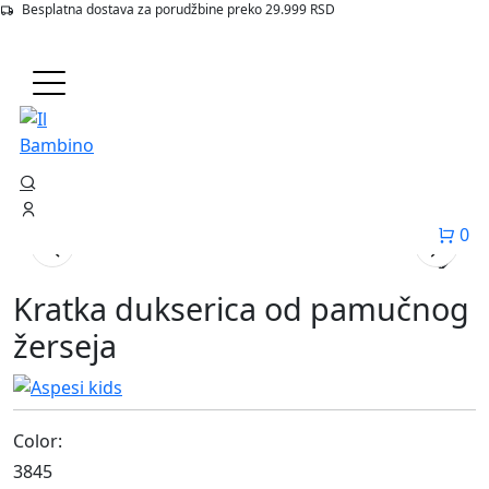
Besplatna dostava za porudžbine preko 29.999 RSD
Početna
Proizvodi
3845 Kratka Dukserica Od Pamucnog Zerseja
0
Kratka dukserica od pamučnog
žerseja
Color:
3845