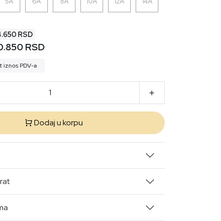
5A
6A
8A
10A
12A
14A
4.650 RSD
0.850 RSD
t iznos PDV-a
Dodaj u korpu
rat
ima