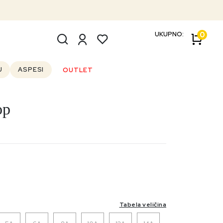
UKUPNO:
0
U
ASPESI
OUTLET
op
Tabela veličina