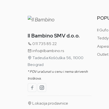
POP
Il Gufo
Il Bambino SMV d.o.o.
Teddy
011 735 85 22
Aspesi
info@ilbambino.rs
Outlet
Tadeuša Košćuška 56, 11000
Beograd
* PDV uračunat u cenu i nema skrivenih
troškova.
Lokacija prodavnice