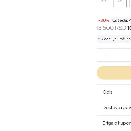
3A
4A
-30%
Ušteda: 
15.500 RSD
1
* U cenu je uračuna
Opis
Dostava i pov
Briga o kupc