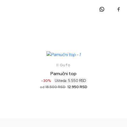
Il Gufo
Pamučni top
-30%
Ušteda: 5.550 RSD
18.500 RSD
12.950 RSD
od